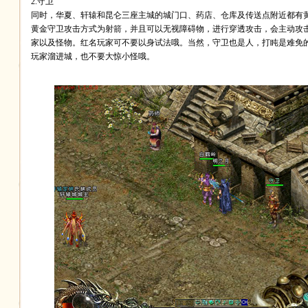
2.守卫
同时，华夏、轩辕和昆仑三座主城的城门口、药店、仓库及传送点附近都有
黄金守卫攻击方式为射箭，并且可以无视障碍物，进行穿透攻击，会主动攻
家以及怪物。红名玩家可不要以身试法哦。当然，守卫也是人，打盹是难免
玩家溜进城，也不要大惊小怪哦。