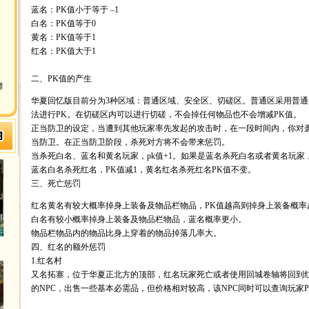
蓝名：PK值小于等于 –1
白名：PK值等于0
黄名：PK值等于1
红名：PK值大于1
二、PK值的产生
群
华夏回忆版目前分为3种区域：普通区域、安全区、切磋区。普通区采用普通
法进行PK。在切磋区内可以进行切磋，不会掉任何物品也不会增减PK值。
正当防卫的设定，当遭到其他玩家率先发起的攻击时，在一段时间内，你对
当防卫。在正当防卫阶段，杀死对方将不会带来惩罚。
当杀死白名、蓝名和黄名玩家，pk值+1。如果是蓝名杀死白名或者黄名玩家
蓝名白名杀死红名，PK值减1，黄名红名杀死红名PK值不变。
三、死亡惩罚
红名黄名有较大概率掉身上装备及物品栏物品，PK值越高则掉身上装备概率
白名有较小概率掉身上装备及物品栏物品，蓝名概率更小。
物品栏物品内的物品比身上穿着的物品掉落几率大。
四、红名的额外惩罚
1.红名村
又名拓寨，位于华夏正北方的顶部，红名玩家死亡或者使用回城卷轴将回到
的NPC，出售一些基本必需品，但价格相对较高，该NPC同时可以查询玩家P