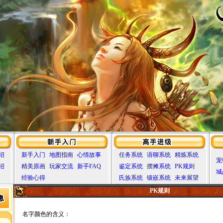
绍
新手入门
地图指南
心情故事
任务系统
语聊系统
精炼系统
宠
绍
精美原画
玩家交流
新手FAQ
鉴定系统
摆摊系统
PK规则
城
经验心得
氏族系统
镶嵌系统
未来展望
PK规则
名字颜色的含义：