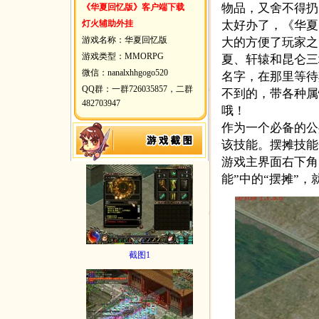
物品，又舍不得扔
《华夏回忆版》客户端下载
灯火辅助外挂
太好办了，《华夏
游戏名称：华夏回忆版
大的方便了玩家之
游戏类型：MMORPG
夏、轩辕和昆仑三
微信：nanalxhhgogo520
名字，在那里等待
QQ群：一群726035857，二群
不到的，带各种属
482703947
哦！
作为一个必备的公
该技能。摆摊技能
游戏主界面右下角
能”中的“摆摊”
截图1