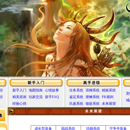
绍
新手入门
地图指南
心情故事
任务系统
语聊系统
精炼系统
宠
绍
精美原画
玩家交流
新手FAQ
鉴定系统
摆摊系统
PK规则
城
经验心得
氏族系统
镶嵌系统
未来展望
未 来 展 望
成长型装备
国战系统
结婚系统
可争夺装备