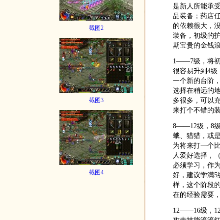
是新人所能承
品装备；药店
的依赖很大，
截图2
装备，初级的
期宝贵的金钱
1——7级，将
很容易升到4级
一个新的台阶
选择在稍远的
多很多，可以
截图3
来打个不错的
8——12级，
蛾、猎猎，或
为将来打一个
人爱好选择，
必须学习，作
截图4
好，建议学满
样，这个阶段
在的经验需要
12——16级