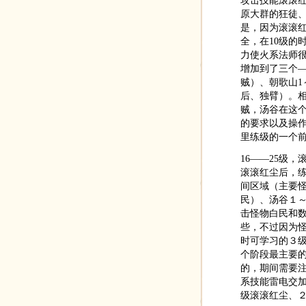
攻击技能滚滚
原大群的狂徒
是，因为滚滚
全，在10级的
力使火系法师很
增加到了三个
贼）、朝歌山
后、独臂）。
贼，汤谷在这
的要求以及操
里练级的一个
16——25级
滚滚红尘后，
间区域（主要怪
民）、汤谷１
击怪物白民和
些，不过因为
时可学习的３
个阶段最主要
的，期间需要注
系技能雷电交
级滚滚红尘、