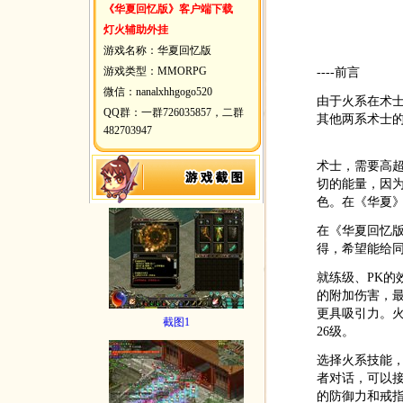
《华夏回忆版》客户端下载
灯火辅助外挂
游戏名称：华夏回忆版
游戏类型：MMORPG
----前言
微信：nanalxhhgogo520
由于火系在术
QQ群：一群726035857，二群
其他两系术士
482703947
术士，需要高
切的能量，因
色。在《华夏
在《华夏回忆
得，希望能给
就练级、PK的
的附加伤害，
更具吸引力。火
截图1
26级。
选择火系技能
者对话，可以
的防御力和戒