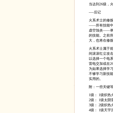
当达到26级，
----后记
火系术士的修
——所有技能中
虚空蚀炎——
的技能。之前
大，也将在修
火系术士属于前
间滚滚红尘攻
以选择一个电系
雷电交加或在2
为如果选择学习
不够学习新技
实用的。
附：一些关键
1级： 1级炽热
2级： 1级太阴
3级： 2级炽热
4级： 1级天宇