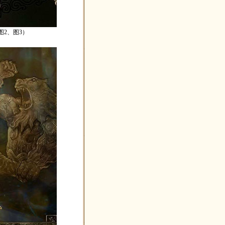
2、图3）