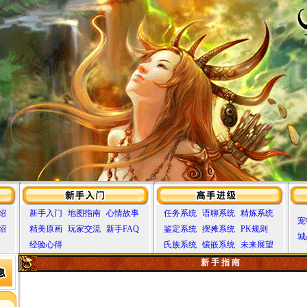
绍
新手入门
地图指南
心情故事
任务系统
语聊系统
精炼系统
宠
绍
精美原画
玩家交流
新手FAQ
鉴定系统
摆摊系统
PK规则
城
经验心得
氏族系统
镶嵌系统
未来展望
新 手 指 南