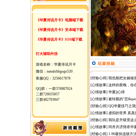
《华夏传说月卡》电脑端下载
《华夏传说月卡》安卓端下载
《华夏传说月卡》IOS端下载
灯火辅助外挂
游戏名称：华夏传说月卡
微信：nanalxhhgogo520
[经验心得]
我也能把女娲做
客服QQ：3256617878
[心情故事]
这样的夜晚，你
QQ群：一群576987024
[心情故事]
华夏|||心得
二群726035857
[心情故事]
被转载的"悲&qu
三群482703947
[经验心得]
QQ华夏技巧之
[心情故事]
虚拟的世界 真真
[经验心得]
我玩是升级竟这
[心情故事]
同舟共济情牵华
[经验心得]
1-96最快连级方