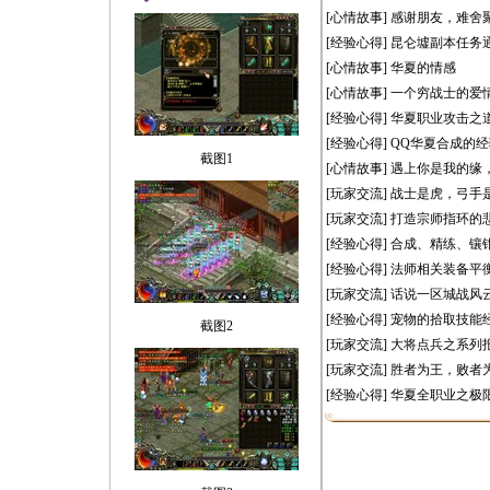
[心情故事]
感谢朋友，难舍
[经验心得]
昆仑墟副本任务
[心情故事]
华夏的情感
[心情故事]
一个穷战士的爱
[经验心得]
华夏职业攻击之
[经验心得]
QQ华夏合成的
截图1
[心情故事]
遇上你是我的缘
[玩家交流]
战士是虎，弓手
[玩家交流]
打造宗师指环的
[经验心得]
合成、精练、镶
[经验心得]
法师相关装备平
[玩家交流]
话说一区城战风
[经验心得]
宠物的拾取技能
截图2
[玩家交流]
大将点兵之系列报
[玩家交流]
胜者为王，败者为
[经验心得]
华夏全职业之极